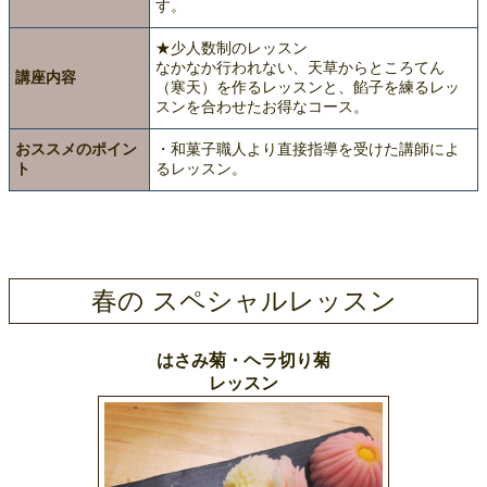
す。
★少人数制のレッスン
なかなか行われない、天草からところてん
講座内容
（寒天）を作るレッスンと、餡子を練るレッ
スンを合わせたお得なコース。
おススメのポイン
・和菓子職人より直接指導を受けた講師によ
ト
るレッスン。
春の スペシャルレッスン
はさみ菊・ヘラ切り菊
レッスン