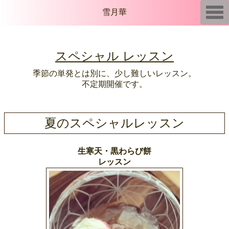
T
雪月華
o
g
g
l
e
スペシャル レッスン
n
a
v
季節の単発とは別に、少し難しいレッスン。
i
不定期開催です。
g
a
t
i
o
夏のスペシャルレッスン
n
生寒天・黒わらび餅
レッスン