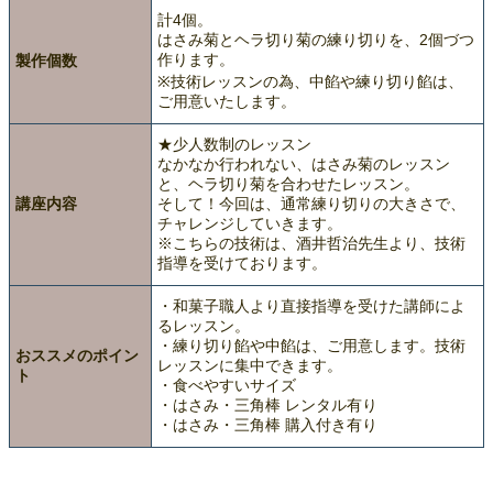
計4個。
はさみ菊とヘラ切り菊の練り切りを、2個づつ
作ります。
製作個数
※技術レッスンの為、中餡や練り切り餡は、
ご用意いたします。
★少人数制のレッスン
なかなか行われない、はさみ菊のレッスン
と、ヘラ切り菊を合わせたレッスン。
講座内容
そして！今回は、通常練り切りの大きさで、
チャレンジしていきます。
※こちらの技術は、酒井哲治先生より、技術
指導を受けております。
・和菓子職人より直接指導を受けた講師によ
るレッスン。
・練り切り餡や中餡は、ご用意します。技術
おススメのポイン
レッスンに集中できます。
ト
・食べやすいサイズ
・はさみ・三角棒 レンタル有り
・はさみ・三角棒 購入付き有り