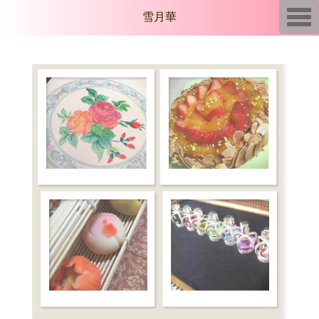
T
雪月華
o
g
g
l
e
n
a
v
i
g
a
t
i
o
n